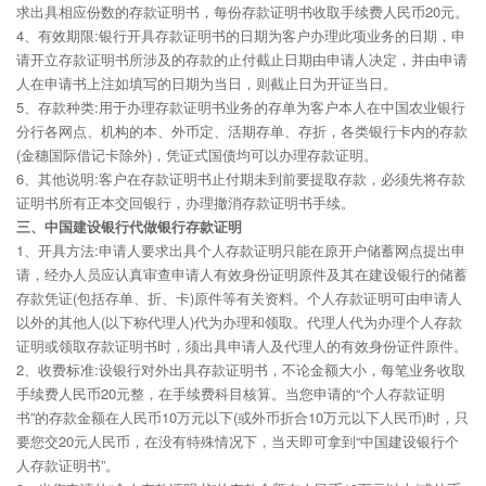
求出具相应份数的存款证明书，每份存款证明书收取手续费人民币20元。
4、有效期限:银行开具存款证明书的日期为客户办理此项业务的日期，申
请开立存款证明书所涉及的存款的止付截止日期由申请人决定，并由申请
人在申请书上注如填写的日期为当日，则截止日为开证当日。
5、存款种类:用于办理存款证明书业务的存单为客户本人在中国农业银行
分行各网点、机构的本、外币定、活期存单、存折，各类银行卡内的存款
(金穗国际借记卡除外)，凭证式国债均可以办理存款证明。
6、其他说明:客户在存款证明书止付期未到前要提取存款，必须先将存款
证明书所有正本交回银行，办理撤消存款证明书手续。
三、中国建设银行代做银行存款证明
1、开具方法:申请人要求出具个人存款证明只能在原开户储蓄网点提出申
请，经办人员应认真审查申请人有效身份证明原件及其在建设银行的储蓄
存款凭证(包括存单、折、卡)原件等有关资料。个人存款证明可由申请人
以外的其他人(以下称代理人)代为办理和领取。代理人代为办理个人存款
证明或领取存款证明书时，须出具申请人及代理人的有效身份证件原件。
2、收费标准:设银行对外出具存款证明书，不论金额大小，每笔业务收取
手续费人民币20元整，在手续费科目核算。当您申请的“个人存款证明
书”的存款金额在人民币10万元以下(或外币折合10万元以下人民币)时，只
要您交20元人民币，在没有特殊情况下，当天即可拿到“中国建设银行个
人存款证明书”。