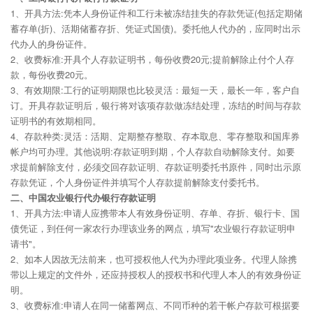
1、开具方法:凭本人身份证件和工行未被冻结挂失的存款凭证(包括定期储
蓄存单(折)、活期储蓄存折、凭证式国债)。委托他人代办的，应同时出示
代办人的身份证件。
2、收费标准:开具个人存款证明书，每份收费20元;提前解除止付个人存
款，每份收费20元。
3、有效期限:工行的证明期限也比较灵活：最短一天，最长一年，客户自
订。开具存款证明后，银行将对该项存款做冻结处理，冻结的时间与存款
证明书的有效期相同。
4、存款种类:灵活：活期、定期整存整取、存本取息、零存整取和国库券
帐户均可办理。其他说明:存款证明到期，个人存款自动解除支付。如要
求提前解除支付，必须交回存款证明、存款证明委托书原件，同时出示原
存款凭证，个人身份证件并填写个人存款提前解除支付委托书。
二、中国农业银行代办银行存款证明
1、开具方法:申请人应携带本人有效身份证明、存单、存折、银行卡、国
债凭证，到任何一家农行办理该业务的网点，填写"农业银行存款证明申
请书"。
2、如本人因故无法前来，也可授权他人代为办理此项业务。代理人除携
带以上规定的文件外，还应持授权人的授权书和代理人本人的有效身份证
明。
3、收费标准:申请人在同一储蓄网点、不同币种的若干帐户存款可根据要