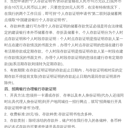
3、当您申请的“个人存款证明书”的存款金额在人民币10万元以上(或外币
折合10万元人民币以上)时，只要您交20元人民币，在没有特殊情况下，
在我行的两个工作日后，即可持“个人存款证明申请书”第二联到该储蓄网
点领取“中国建设银行个人存款证明书”。
4、存款种类:建行可办理个人存款证明的储蓄存款凭证必须是符合法律规
定的建设银行本外币储蓄存单、存折及储蓄卡。个人存款证明分为个人时
点存款证明和个人时段存款证明：个人时点存款证明是指证明存款人某一
时点在建行存款情况的书面文件，办理个人时点存款证明的您须在建行存
有活期存款或定期存款。个人时段存款证明是指证明存款人某一时段在建
行存款情况的书面文件。办理个人时段存款证明的您须在建行存有定期存
款(如系活期存款则须转为定期存款)。
5、有效期限:在存款证明证明的存款起止日期内，与存款证明相对应的定
期存款不得提前支取(存款证明证明的存款起止日期内退回存款证明原件
除外)。
四、招商银行办理银行存款证明
1、开具方法:您须持一卡通或存折、存单以及本人身份证明(代办人还须同
时出具代理人身份证明)到开户地同城任一招行网点，填写“招商银行开具
存款证明申请书”办理。
2、收费标准:20元/份。存款种类:存款证明书包含多种。
3、存款类别：除经冻结的存款外，储户对在我行存入的各储种、各币种
的记名式存款均可要求申请开具存款证明书。