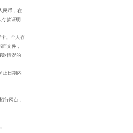
元人民币，在
人存款证明
蓄卡。个人存
书面文件，
存款情况的
起止日期内
一招行网点，
书。