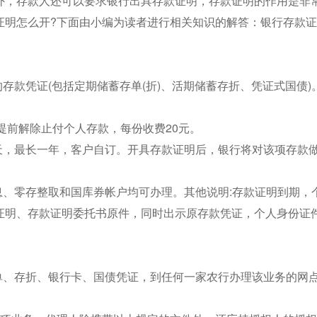
外，存款人还可以要求银行出具存款证明，存款证明的作用是非
证明怎么开?下面由小编为读者进行相关知识的解答：银行存款
存款凭证(包括定期储蓄存单(折)、活期储蓄存折、凭证式国债)
;提前解除止付个人存款，每份收费20元。
天，最长一年，客户自订。开具存款证明后，银行将对该项存款
息、零存整取和国库券帐户均可办理。其他说明:存款证明到期，
证明、存款证明委托书原件，同时出示原存款凭证，个人身份证
单、存折、银行卡、国债凭证，到任何一家农行办理该业务的网点