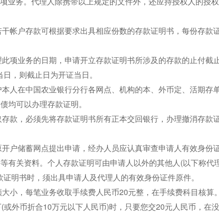
此项业务。代理人除携带以上规定的文件外，还应持授权人的授
若干帐户存款可根据要求出具相应份数的存款证明书，每份存款
理此项业务的日期，申请开立存款证明书所涉及的存款的止付截
当日，则截止日为开证当日。
户本人在中国农业银行分行各网点、机构的本、外币定、活期存
国债均可以办理存款证明。
取存款，必须先将存款证明书所有正本交回银行，办理撤消存款
原开户储蓄网点提出申请，经办人员应认真审查申请人有效身份
件等有关资料。个人存款证明可由申请人以外的其他人(以下称代理
款证明书时，须出具申请人及代理人的有效身份证件原件。
额大小，每笔业务收取手续费人民币20元整，在手续费科目核算
下(或外币折合10万元以下人民币)时，只要您交20元人民币，在