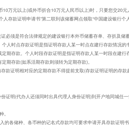
。
币10万元以上(或外币折合10万元人民币以上)时，只要您交20
个人存款证明申请书”第二联到该储蓄网点领取“中国建设银行个
凭证必须是符合法律规定的建设银行本外币储蓄存单、存折及储
：个人时点存款证明是指证明存款人某一时点在建行存款情况的
或定期存款。个人时段存款证明是指证明存款人某一时段在建行
定期存款(如系活期存款则须转为定期存款)。
与存款证明相对应的定期存款不得提前支取(存款证明证明的存款
身份证明(代办人还须同时出具代理人身份证明)到开户地同城任
多种。
存入的各储种、各币种的记名式存款均可要求申请开具存款证明