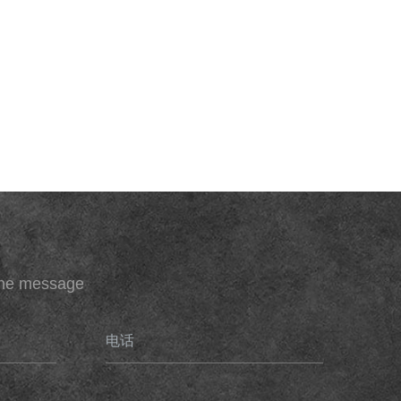
ine message
电话