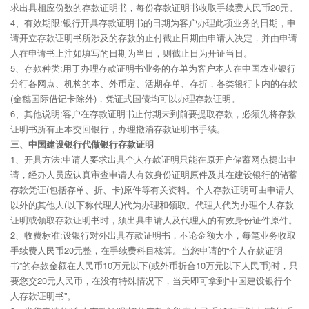
求出具相应份数的存款证明书，每份存款证明书收取手续费人民币20元。
4、有效期限:银行开具存款证明书的日期为客户办理此项业务的日期，申
请开立存款证明书所涉及的存款的止付截止日期由申请人决定，并由申请
人在申请书上注如填写的日期为当日，则截止日为开证当日。
5、存款种类:用于办理存款证明书业务的存单为客户本人在中国农业银行
分行各网点、机构的本、外币定、活期存单、存折，各类银行卡内的存款
(金穗国际借记卡除外)，凭证式国债均可以办理存款证明。
6、其他说明:客户在存款证明书止付期未到前要提取存款，必须先将存款
证明书所有正本交回银行，办理撤消存款证明书手续。
三、中国建设银行代做银行存款证明
1、开具方法:申请人要求出具个人存款证明只能在原开户储蓄网点提出申
请，经办人员应认真审查申请人有效身份证明原件及其在建设银行的储蓄
存款凭证(包括存单、折、卡)原件等有关资料。个人存款证明可由申请人
以外的其他人(以下称代理人)代为办理和领取。代理人代为办理个人存款
证明或领取存款证明书时，须出具申请人及代理人的有效身份证件原件。
2、收费标准:设银行对外出具存款证明书，不论金额大小，每笔业务收取
手续费人民币20元整，在手续费科目核算。当您申请的“个人存款证明
书”的存款金额在人民币10万元以下(或外币折合10万元以下人民币)时，只
要您交20元人民币，在没有特殊情况下，当天即可拿到“中国建设银行个
人存款证明书”。