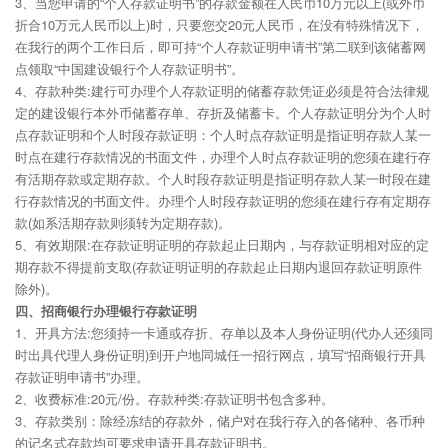
3、当您申请的“个人存款证明书”的存款金额在人民币10万元以上(或外币
折合10万元人民币以上)时，只要您交20元人民币，在没有特殊情况下，
在我行的两个工作日后，即可持“个人存款证明申请书”第二联到该储蓄网
点领取“中国建设银行个人存款证明书”。
4、存款种类:建行可办理个人存款证明的储蓄存款凭证必须是符合法律规
定的建设银行本外币储蓄存单、存折及储蓄卡。个人存款证明分为个人时
点存款证明和个人时段存款证明：个人时点存款证明是指证明存款人某一
时点在建行存款情况的书面文件，办理个人时点存款证明的您须在建行存
有活期存款或定期存款。个人时段存款证明是指证明存款人某一时段在建
行存款情况的书面文件。办理个人时段存款证明的您须在建行存有定期存
款(如系活期存款则须转为定期存款)。
5、有效期限:在存款证明证明的存款起止日期内，与存款证明相对应的定
期存款不得提前支取(存款证明证明的存款起止日期内退回存款证明原件
除外)。
四、招商银行办理银行存款证明
1、开具方法:您须持一卡通或存折、存单以及本人身份证明(代办人还须同
时出具代理人身份证明)到开户地同城任一招行网点，填写“招商银行开具
存款证明申请书”办理。
2、收费标准:20元/份。存款种类:存款证明书包含多种。
3、存款类别：除经冻结的存款外，储户对在我行存入的各储种、各币种
的记名式存款均可要求申请开具存款证明书。