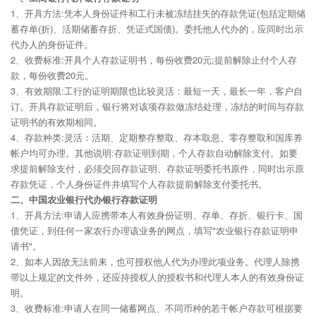
1、开具方法:凭本人身份证件和工行未被冻结挂失的存款凭证(包括定期储
蓄存单(折)、活期储蓄存折、凭证式国债)。委托他人代办的，应同时出示
代办人的身份证件。
2、收费标准:开具个人存款证明书，每份收费20元;提前解除止付个人存
款，每份收费20元。
3、有效期限:工行的证明期限也比较灵活：最短一天，最长一年，客户自
订。开具存款证明后，银行将对该项存款做冻结处理，冻结的时间与存款
证明书的有效期相同。
4、存款种类:灵活：活期、定期整存整取、存本取息、零存整取和国库券
帐户均可办理。其他说明:存款证明到期，个人存款自动解除支付。如要
求提前解除支付，必须交回存款证明、存款证明委托书原件，同时出示原
存款凭证，个人身份证件并填写个人存款提前解除支付委托书。
二、中国农业银行代办银行存款证明
1、开具方法:申请人应携带本人有效身份证明、存单、存折、银行卡、国
债凭证，到任何一家农行办理该业务的网点，填写"农业银行存款证明申
请书"。
2、如本人因故无法前来，也可授权他人代为办理此项业务。代理人除携
带以上规定的文件外，还应持授权人的授权书和代理人本人的有效身份证
明。
3、收费标准:申请人在同一储蓄网点、不同币种的若干帐户存款可根据要