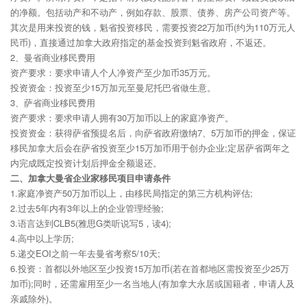
的净额。包括动产和不动产，例如存款、股票、债券、房产公司资产等。
其次是用来投资的钱，魁省投资移民，需要投资22万加币(约为110万元人
民币)，直接通过加拿大政府指定的基金投资到魁省政府，不返还。
2、曼省商业移民费用
资产要求：要求申请人个人净资产至少加币35万元。
投资资金：投资至少15万加元至曼尼托巴省做生意。
3、萨省商业移民费用
资产要求：要求申请人拥有30万加币以上的家庭净资产。
投资资金：获得萨省预提名后，向萨省政府缴纳7、5万加币的押金，保证
移民加拿大后会在萨省投资至少15万加币用于创办企业;定居萨省两年之
内完成既定投资计划后押金全额退还。
二、加拿大曼省企业家移民项目申请条件
1.家庭净资产50万加币以上，由移民局指定的第三方机构评估;
2.过去5年内有3年以上的企业管理经验;
3.语言达到CLB5(雅思G类听说写5，读4);
4.高中以上学历;
5.递交EOI之前一年去曼省考察5/10天;
6.投资：首都以外地区至少投资15万加币(若在首都地区需投资至少25万
加币);同时，还需雇用至少一名当地人(有加拿大永居或国籍者，申请人及
亲戚除外)。