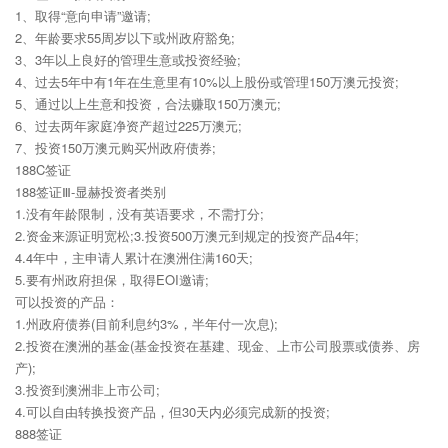
1、取得“意向申请”邀请;
2、年龄要求55周岁以下或州政府豁免;
3、3年以上良好的管理生意或投资经验;
4、过去5年中有1年在生意里有10%以上股份或管理150万澳元投资;
5、通过以上生意和投资，合法赚取150万澳元;
6、过去两年家庭净资产超过225万澳元;
7、投资150万澳元购买州政府债券;
188C签证
188签证Ⅲ-显赫投资者类别
1.没有年龄限制，没有英语要求，不需打分;
2.资金来源证明宽松;3.投资500万澳元到规定的投资产品4年;
4.4年中，主申请人累计在澳洲住满160天;
5.要有州政府担保，取得EOI邀请;
可以投资的产品：
1.州政府债券(目前利息约3%，半年付一次息);
2.投资在澳洲的基金(基金投资在基建、现金、上市公司股票或债券、房
产);
3.投资到澳洲非上市公司;
4.可以自由转换投资产品，但30天内必须完成新的投资;
888签证