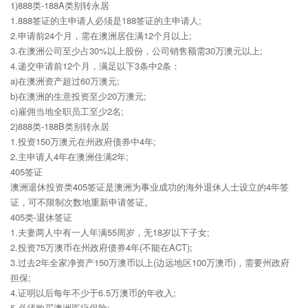
1)888类-188A类别转永居
1.888签证的主申请人必须是188签证的主申请人;
2.申请前24个月，需在澳洲居住满12个月以上;
3.在澳洲公司至少占30%以上股份，公司销售额需30万澳元以上;
4.递交申请前12个月，满足以下3条中2条：
a)在澳洲资产超过60万澳元;
b)在澳洲的生意投资至少20万澳元;
c)雇佣当地全职员工至少2名;
2)888类-188B类别转永居
1.投资150万澳元在州政府债券中4年;
2.主申请人4年在澳洲住满2年;
405签证
澳洲退休投资类405签证是澳洲为事业成功的海外退休人士设立的4年签
证，可不限制次数地重新申请签证。
405类-退休签证
1.夫妻两人中有一人年满55周岁，无18岁以下子女;
2.投资75万澳币在州政府债券4年(不能在ACT);
3.过去2年全家净资产150万澳币以上(边远地区100万澳币)，需要州政府
担保;
4.证明以后每年不少于6.5万澳币的年收入;
5.必须购买澳洲医疗保险;