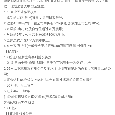
澳洲132商业移民项目又称“商业天才移民项目”，是直接一步到位获得永
居，比较适合大中型企业主。
132-商业天才移民项目
1.成功的经商(管理)背景，参与日常管理;
2.过去4年中有2年，在公司中拥有30%的股份(或如上市公司10%);
3.对应的2年，此股份价值超过40万澳币;
4.对应的2年，公司营业额超过300万澳币;
5.全家总资产在150万澳币以上;
6.有州政府担保(一般最少要求投资200万澳币到澳洲项目上);
188A签证
188签证I-创新生意类别延长类别
1.取得“意向申请”邀请;创新生意类别可以延长一次签证，2年
2.55岁以下或州政府豁免年龄要求;1.证明有在澳洲的必要，管理自己的公
司;
3.评分达到65分或以上;2.过去2年在澳洲运营的公司里有股份;
4.80万澳元以上资产;
5.过去4年，有2年;
(1)公司销售额超过50万澳元(最多2家公司相加);
(2)最少拥有30%股份;
188B签证
188签证II-投资类别