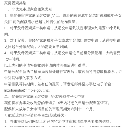
家庭团聚类别
一、非优先审理家庭团聚类别
1、非优先审理家庭团聚类别(父母、曾经的家庭成年兄弟姐妹和成年子女
类)目前的配额需求已超过所提供的配额数量。
2、对于父母团聚第一类申请，从递交申请到决定审理大约需要18个月时
间。
3、对于父母、曾经的家庭成年子女或成年兄弟姐妹类申请，从递交申请
之日起至分派配额，大约需要五年时间。
4、对于父母团聚第二类申请，从递交申请之日起至分派配额，大约需要
七年时间。
以上类别的申请将依收到申请的时间先后进行处理。
申请分配至新西兰移民局官员处进行审理后，该官员将与您取得联系，并
告知其详细的联系方式。
申请排队等待期间，若有任何疑问，请发送邮件至办事处电子邮箱：
inzshanghai@mbie.govt.nz。
二、优先审理家庭团聚类别–配偶/未成年子女申请
我们将在办事处收到您的申请后14天内将您的申请分配至签证官。
配偶和未成年子女申请目前的审理周期为六到十二个月。
可能延迟您的申请的事项(短期或移民)
1、并未提供我们网站上所列的特定申请审核清单中所要求的信息。