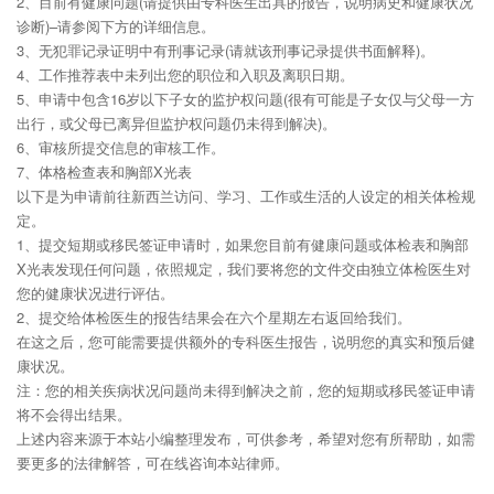
2、目前有健康问题(请提供由专科医生出具的报告，说明病史和健康状况
诊断)–请参阅下方的详细信息。
3、无犯罪记录证明中有刑事记录(请就该刑事记录提供书面解释)。
4、工作推荐表中未列出您的职位和入职及离职日期。
5、申请中包含16岁以下子女的监护权问题(很有可能是子女仅与父母一方
出行，或父母已离异但监护权问题仍未得到解决)。
6、审核所提交信息的审核工作。
7、体格检查表和胸部X光表
以下是为申请前往新西兰访问、学习、工作或生活的人设定的相关体检规
定。
1、提交短期或移民签证申请时，如果您目前有健康问题或体检表和胸部
X光表发现任何问题，依照规定，我们要将您的文件交由独立体检医生对
您的健康状况进行评估。
2、提交给体检医生的报告结果会在六个星期左右返回给我们。
在这之后，您可能需要提供额外的专科医生报告，说明您的真实和预后健
康状况。
注：您的相关疾病状况问题尚未得到解决之前，您的短期或移民签证申请
将不会得出结果。
上述内容来源于本站小编整理发布，可供参考，希望对您有所帮助，如需
要更多的法律解答，可在线咨询本站律师。