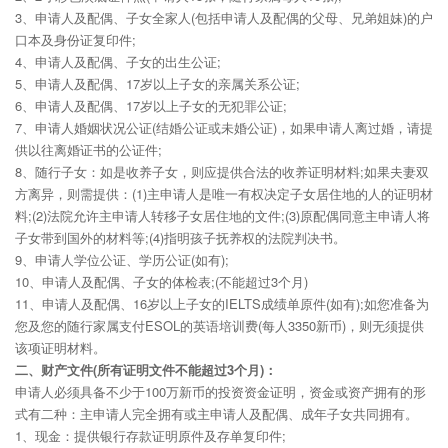
3、申请人及配偶、子女全家人(包括申请人及配偶的父母、兄弟姐妹)的户
口本及身份证复印件;
4、申请人及配偶、子女的出生公证;
5、申请人及配偶、17岁以上子女的亲属关系公证;
6、申请人及配偶、17岁以上子女的无犯罪公证;
7、申请人婚姻状况公证(结婚公证或未婚公证)，如果申请人离过婚，请提
供以往离婚证书的公证件;
8、随行子女：如是收养子女，则应提供合法的收养证明材料;如果夫妻双
方离异，则需提供：(1)主申请人是唯一有权决定子女居住地的人的证明材
料;(2)法院允许主申请人转移子女居住地的文件;(3)原配偶同意主申请人将
子女带到国外的材料等;(4)指明孩子抚养权的法院判决书。
9、申请人学位公证、学历公证(如有);
10、申请人及配偶、子女的体检表;(不能超过3个月)
11、申请人及配偶、16岁以上子女的IELTS成绩单原件(如有);如您准备为
您及您的随行家属支付ESOL的英语培训费(每人3350新币)，则无须提供
该项证明材料。
二、财产文件(所有证明文件不能超过3个月)：
申请人必须具备不少于100万新币的投资资金证明，资金或资产拥有的形
式有二种：主申请人完全拥有或主申请人及配偶、成年子女共同拥有。
1、现金：提供银行存款证明原件及存单复印件;