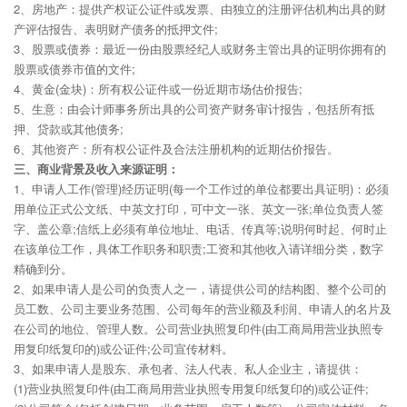
2、房地产：提供产权证公证件或发票、由独立的注册评估机构出具的财
产评估报告、表明财产债务的抵押文件;
3、股票或债券：最近一份由股票经纪人或财务主管出具的证明你拥有的
股票或债券市值的文件;
4、黄金(金块)：所有权公证件或一份近期市场估价报告;
5、生意：由会计师事务所出具的公司资产财务审计报告，包括所有抵
押、贷款或其他债务;
6、其他资产：所有权公证件及合法注册机构的近期估价报告。
三、商业背景及收入来源证明：
1、申请人工作(管理)经历证明(每一个工作过的单位都要出具证明)：必须
用单位正式公文纸、中英文打印，可中文一张、英文一张;单位负责人签
字、盖公章;信纸上必须有单位地址、电话、传真等;说明何时起、何时止
在该单位工作，具体工作职务和职责;工资和其他收入请详细分类，数字
精确到分。
2、如果申请人是公司的负责人之一，请提供公司的结构图、整个公司的
员工数、公司主要业务范围、公司每年的营业额及利润、申请人的名片及
在公司的地位、管理人数。公司营业执照复印件(由工商局用营业执照专
用复印纸复印的)或公证件;公司宣传材料。
3、如果申请人是股东、承包者、法人代表、私人企业主，请提供：
(1)营业执照复印件(由工商局用营业执照专用复印纸复印的)或公证件;