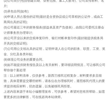
(2)公司简介(包括创建日期、业务范围、雇工人数等)、公司宣传材料、名
片;
(3)承包合同(如有);
(4)申请人所占股份的证明(最好是合资协议或公司章程的公证件，或由工
商局出具的证明);
(5)公司最近三年的财务报表(损益表及资产负债表)，由我公司委托注册会
计师事务所办理审计;
(6)公司开业以来的交税单复印件、银行对帐单复印件(最好能提供税务局
开具的交税证明);
(7)公司用公文纸出具的证明，证明申请人在公司的职务、职责、工资、奖
金、分红及各类补贴;
(8)体现公司业务的重要合同。
(9)如不能提供财务报告及以上有关材料，要详细说明情况，可让移民公司
帮你做个案处理
注：以上材料清单，仅供参考，新西兰移民过程复杂，材料要求多且细
致，具体需要提交哪些材料，请各位在办理移民时，遵照移民代理人的要
求提供相应材料，切勿遗漏，以免被移民局拒签。
上述内容来源于本站小编整理发布，可供参考，希望对您有所帮助，如需
要更多的法律解答，可在线咨询本站律师。