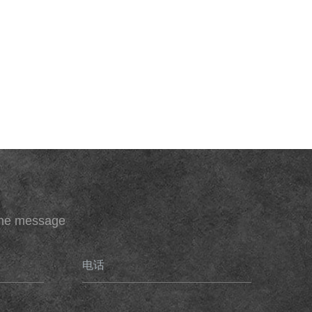
ine message
电话