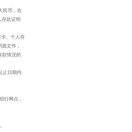
元人民币，在
人存款证明
蓄卡。个人存
书面文件，
存款情况的
起止日期内
一招行网点，
书。