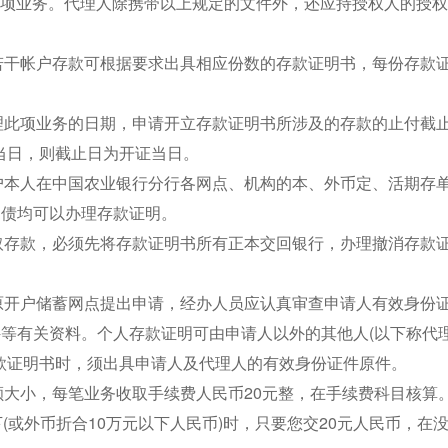
此项业务。代理人除携带以上规定的文件外，还应持授权人的授
若干帐户存款可根据要求出具相应份数的存款证明书，每份存款
理此项业务的日期，申请开立存款证明书所涉及的存款的止付截
当日，则截止日为开证当日。
户本人在中国农业银行分行各网点、机构的本、外币定、活期存
国债均可以办理存款证明。
取存款，必须先将存款证明书所有正本交回银行，办理撤消存款
原开户储蓄网点提出申请，经办人员应认真审查申请人有效身份
件等有关资料。个人存款证明可由申请人以外的其他人(以下称代理
款证明书时，须出具申请人及代理人的有效身份证件原件。
额大小，每笔业务收取手续费人民币20元整，在手续费科目核算
下(或外币折合10万元以下人民币)时，只要您交20元人民币，在