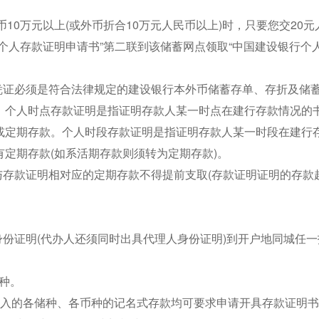
。
币10万元以上(或外币折合10万元人民币以上)时，只要您交20
个人存款证明申请书”第二联到该储蓄网点领取“中国建设银行个
凭证必须是符合法律规定的建设银行本外币储蓄存单、存折及储
：个人时点存款证明是指证明存款人某一时点在建行存款情况的
或定期存款。个人时段存款证明是指证明存款人某一时段在建行
定期存款(如系活期存款则须转为定期存款)。
与存款证明相对应的定期存款不得提前支取(存款证明证明的存款
身份证明(代办人还须同时出具代理人身份证明)到开户地同城任
多种。
存入的各储种、各币种的记名式存款均可要求申请开具存款证明