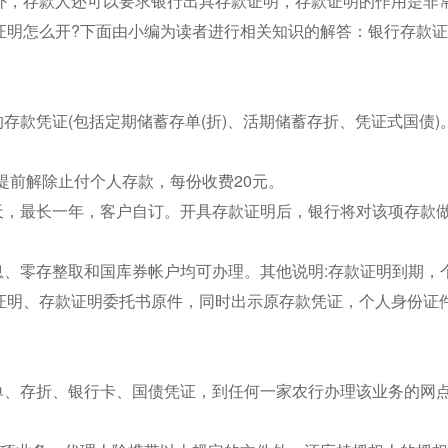
外，存款人还可以要求银行出具存款证明，存款证明的作用是非
证明怎么开?下面由小编为读者进行相关知识的解答：银行存款
存款凭证(包括定期储蓄存单(折)、活期储蓄存折、凭证式国债)
;提前解除止付个人存款，每份收费20元。
天，最长一年，客户自订。开具存款证明后，银行将对该项存款
息、零存整取和国库券帐户均可办理。其他说明:存款证明到期，
证明、存款证明委托书原件，同时出示原存款凭证，个人身份证
单、存折、银行卡、国债凭证，到任何一家农行办理该业务的网点