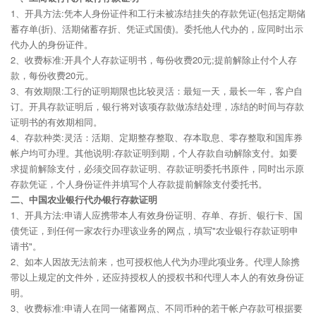
1、开具方法:凭本人身份证件和工行未被冻结挂失的存款凭证(包括定期储
蓄存单(折)、活期储蓄存折、凭证式国债)。委托他人代办的，应同时出示
代办人的身份证件。
2、收费标准:开具个人存款证明书，每份收费20元;提前解除止付个人存
款，每份收费20元。
3、有效期限:工行的证明期限也比较灵活：最短一天，最长一年，客户自
订。开具存款证明后，银行将对该项存款做冻结处理，冻结的时间与存款
证明书的有效期相同。
4、存款种类:灵活：活期、定期整存整取、存本取息、零存整取和国库券
帐户均可办理。其他说明:存款证明到期，个人存款自动解除支付。如要
求提前解除支付，必须交回存款证明、存款证明委托书原件，同时出示原
存款凭证，个人身份证件并填写个人存款提前解除支付委托书。
二、中国农业银行代办银行存款证明
1、开具方法:申请人应携带本人有效身份证明、存单、存折、银行卡、国
债凭证，到任何一家农行办理该业务的网点，填写"农业银行存款证明申
请书"。
2、如本人因故无法前来，也可授权他人代为办理此项业务。代理人除携
带以上规定的文件外，还应持授权人的授权书和代理人本人的有效身份证
明。
3、收费标准:申请人在同一储蓄网点、不同币种的若干帐户存款可根据要