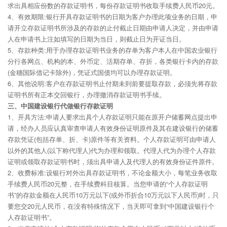
求出具相应份数的存款证明书，每份存款证明书收取手续费人民币20元。
4、有效期限:银行开具存款证明书的日期为客户办理此项业务的日期，申
请开立存款证明书所涉及的存款的止付截止日期由申请人决定，并由申请
人在申请书上注如填写的日期为当日，则截止日为开证当日。
5、存款种类:用于办理存款证明书业务的存单为客户本人在中国农业银行
分行各网点、机构的本、外币定、活期存单、存折，各类银行卡内的存款
(金穗国际借记卡除外)，凭证式国债均可以办理存款证明。
6、其他说明:客户在存款证明书止付期未到前要提取存款，必须先将存款
证明书所有正本交回银行，办理撤消存款证明书手续。
三、中国建设银行代做银行存款证明
1、开具方法:申请人要求出具个人存款证明只能在原开户储蓄网点提出申
请，经办人员应认真审查申请人有效身份证明原件及其在建设银行的储蓄
存款凭证(包括存单、折、卡)原件等有关资料。个人存款证明可由申请人
以外的其他人(以下称代理人)代为办理和领取。代理人代为办理个人存款
证明或领取存款证明书时，须出具申请人及代理人的有效身份证件原件。
2、收费标准:设银行对外出具存款证明书，不论金额大小，每笔业务收取
手续费人民币20元整，在手续费科目核算。当您申请的“个人存款证明
书”的存款金额在人民币10万元以下(或外币折合10万元以下人民币)时，只
要您交20元人民币，在没有特殊情况下，当天即可拿到“中国建设银行个
人存款证明书”。