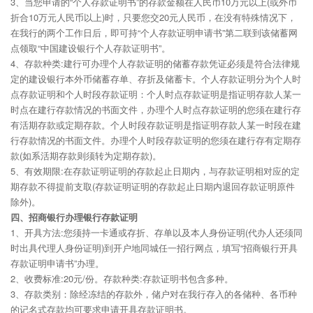
3、当您申请的“个人存款证明书”的存款金额在人民币10万元以上(或外币
折合10万元人民币以上)时，只要您交20元人民币，在没有特殊情况下，
在我行的两个工作日后，即可持“个人存款证明申请书”第二联到该储蓄网
点领取“中国建设银行个人存款证明书”。
4、存款种类:建行可办理个人存款证明的储蓄存款凭证必须是符合法律规
定的建设银行本外币储蓄存单、存折及储蓄卡。个人存款证明分为个人时
点存款证明和个人时段存款证明：个人时点存款证明是指证明存款人某一
时点在建行存款情况的书面文件，办理个人时点存款证明的您须在建行存
有活期存款或定期存款。个人时段存款证明是指证明存款人某一时段在建
行存款情况的书面文件。办理个人时段存款证明的您须在建行存有定期存
款(如系活期存款则须转为定期存款)。
5、有效期限:在存款证明证明的存款起止日期内，与存款证明相对应的定
期存款不得提前支取(存款证明证明的存款起止日期内退回存款证明原件
除外)。
四、招商银行办理银行存款证明
1、开具方法:您须持一卡通或存折、存单以及本人身份证明(代办人还须同
时出具代理人身份证明)到开户地同城任一招行网点，填写“招商银行开具
存款证明申请书”办理。
2、收费标准:20元/份。存款种类:存款证明书包含多种。
3、存款类别：除经冻结的存款外，储户对在我行存入的各储种、各币种
的记名式存款均可要求申请开具存款证明书。