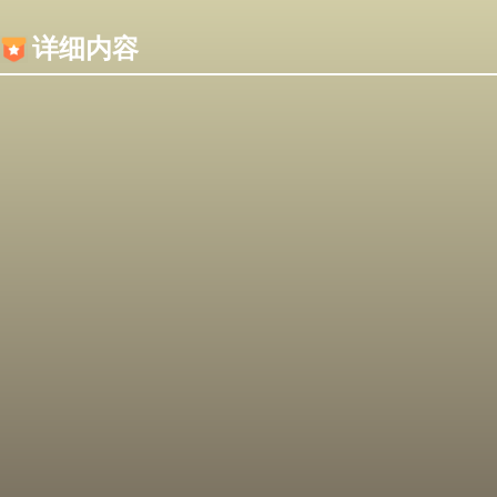
内容加载失败，可能是你的浏览器屏蔽了JS脚本！
详细内容