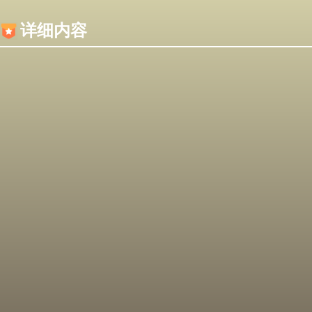
内容加载失败，可能是你的浏览器屏蔽了JS脚本！
详细内容