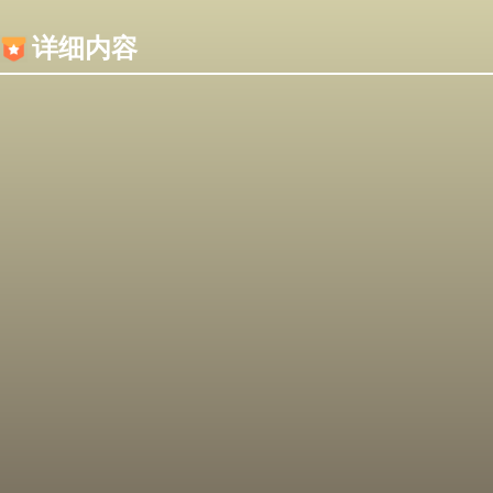
内容加载失败，可能是你的浏览器屏蔽了JS脚本！
详细内容