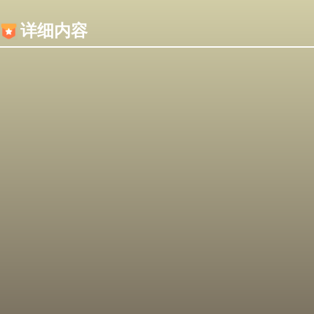
内容加载失败，可能是你的浏览器屏蔽了JS脚本！
详细内容