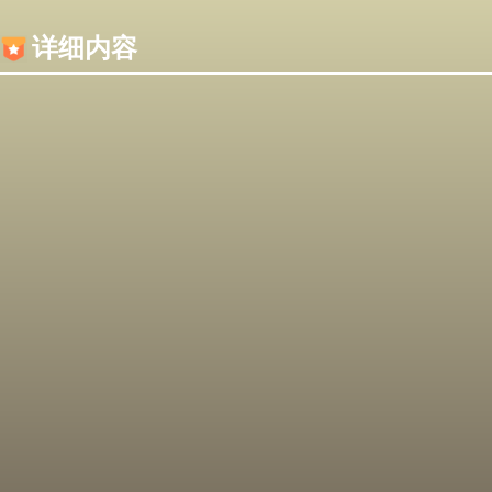
内容加载失败，可能是你的浏览器屏蔽了JS脚本！
详细内容