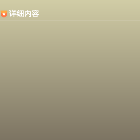
内容加载失败，可能是你的浏览器屏蔽了JS脚本！
详细内容