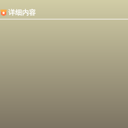
内容加载失败，可能是你的浏览器屏蔽了JS脚本！
详细内容