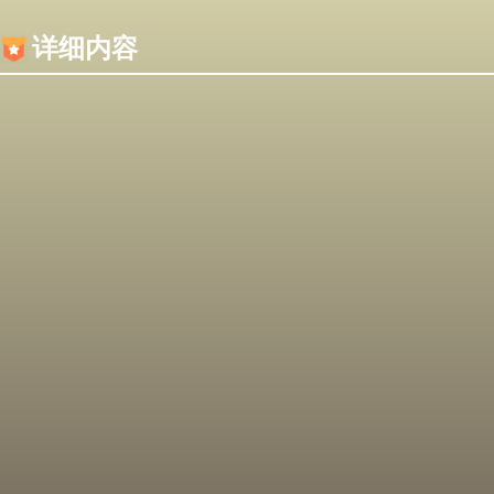
内容加载失败，可能是你的浏览器屏蔽了JS脚本！
详细内容