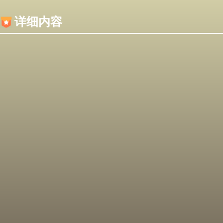
内容加载失败，可能是你的浏览器屏蔽了JS脚本！
详细内容