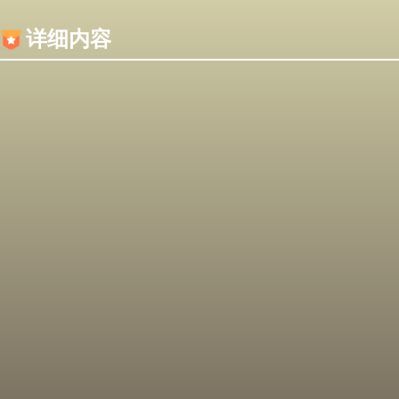
内容加载失败，可能是你的浏览器屏蔽了JS脚本！
详细内容