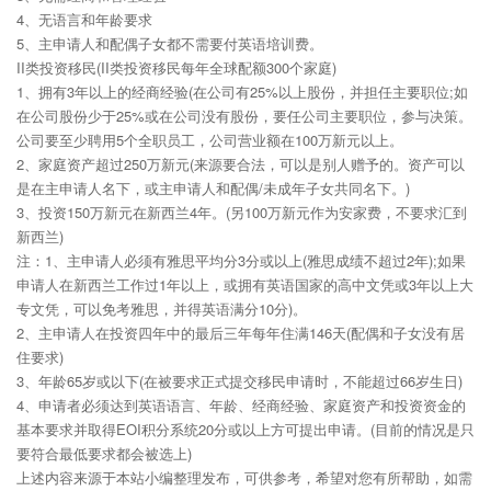
4、无语言和年龄要求
5、主申请人和配偶子女都不需要付英语培训费。
II类投资移民(II类投资移民每年全球配额300个家庭)
1、拥有3年以上的经商经验(在公司有25%以上股份，并担任主要职位;如
在公司股份少于25%或在公司没有股份，要任公司主要职位，参与决策。
公司要至少聘用5个全职员工，公司营业额在100万新元以上。
2、家庭资产超过250万新元(来源要合法，可以是别人赠予的。资产可以
是在主申请人名下，或主申请人和配偶/未成年子女共同名下。)
3、投资150万新元在新西兰4年。(另100万新元作为安家费，不要求汇到
新西兰)
注：1、主申请人必须有雅思平均分3分或以上(雅思成绩不超过2年);如果
申请人在新西兰工作过1年以上，或拥有英语国家的高中文凭或3年以上大
专文凭，可以免考雅思，并得英语满分10分)。
2、主申请人在投资四年中的最后三年每年住满146天(配偶和子女没有居
住要求)
3、年龄65岁或以下(在被要求正式提交移民申请时，不能超过66岁生日)
4、申请者必须达到英语语言、年龄、经商经验、家庭资产和投资资金的
基本要求并取得EOI积分系统20分或以上方可提出申请。(目前的情况是只
要符合最低要求都会被选上)
上述内容来源于本站小编整理发布，可供参考，希望对您有所帮助，如需